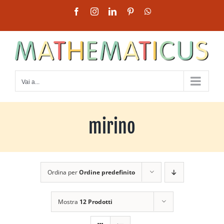
Salta
Facebook
Instagram
LinkedIn
Pinterest
WhatsApp
al
contenuto
Vai a...
mirino
Ordina per
Ordine predefinito
Mostra
12 Prodotti