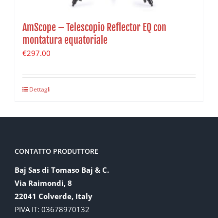
AmScope – Telescopio Reflector EQ con
montatura equatoriale
€
297.00
Dettagli
CONTATTO PRODUTTORE
Baj Sas di Tomaso Baj & C.
Via Raimondi, 8
22041 Colverde, Italy
PIVA IT: 03678970132