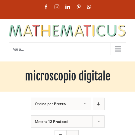
Salta
Facebook
Instagram
LinkedIn
Pinterest
WhatsApp
al
contenuto
Vai a...
microscopio digitale
Ordina per
Prezzo
Mostra
12 Prodotti