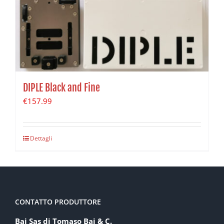
DIPLE Black and Fine
€
157.99
Dettagli
CONTATTO PRODUTTORE
Baj Sas di Tomaso Baj & C.