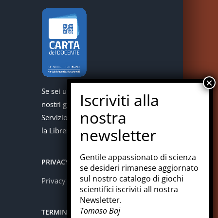
Se sei un docente puoi acquistare i
nostri giochi con la carta del docente.
Servizio offerto in collaborazione con
la Libreria Colosi di Messina.
Gentile appassionato di scienza
PRIVACY
se desideri rimanese aggiornato
sul nostro catalogo di giochi
Privacy policy
scientifici iscriviti all nostra
Newsletter.
Tomaso Baj
TERMINI E CONDIZIONI