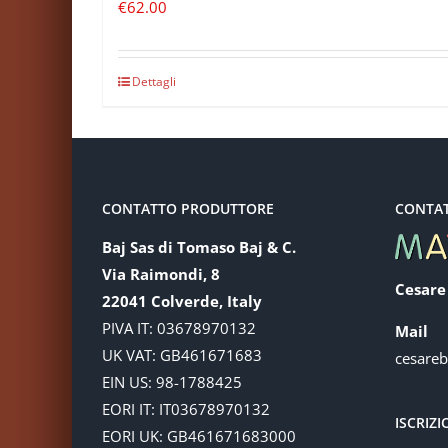
€
62.00
Dettagli
CONTATTO PRODUTTORE
CONTA
Baj Sas di Tomaso Baj & C.
Via Raimondi, 8
Cesare
22041 Colverde, Italy
PIVA IT: 03678970132
Mail
UK VAT: GB461671683
cesare
EIN US: 98-1788425
EORI IT: IT03678970132
ISCRIZ
EORI UK: GB461671683000