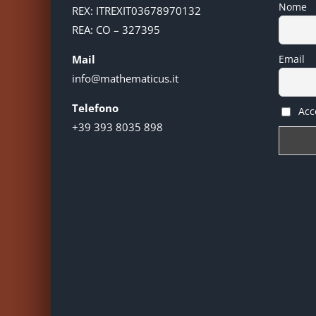
Nome
REX: ITREXIT03678970132
REA: CO – 327395
Mail
Email
info@mathematicus.it
Telefono
Acce
+39 393 8035 898