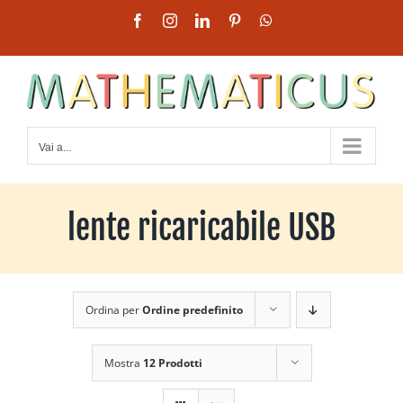
Salta
Facebook
Instagram
LinkedIn
Pinterest
WhatsApp
al
contenuto
Vai a...
lente ricaricabile USB
Ordina per
Ordine predefinito
Mostra
12 Prodotti