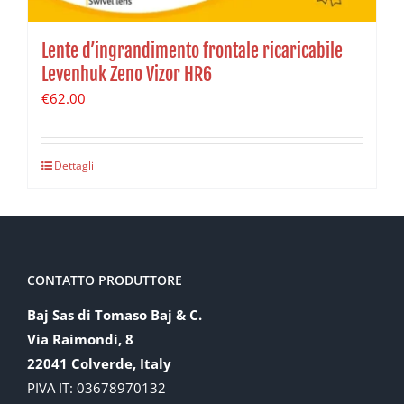
Lente d’ingrandimento frontale ricaricabile
Levenhuk Zeno Vizor HR6
€
62.00
Dettagli
CONTATTO PRODUTTORE
Baj Sas di Tomaso Baj & C.
Via Raimondi, 8
22041 Colverde, Italy
PIVA IT: 03678970132