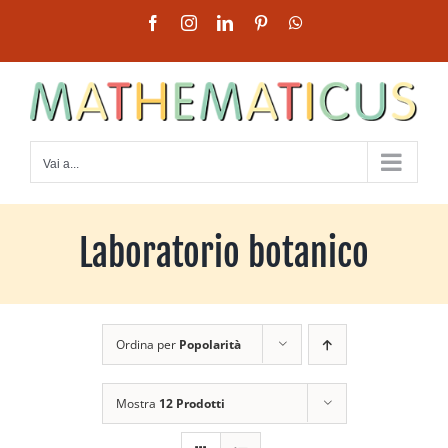
Salta
Facebook
Instagram
LinkedIn
Pinterest
WhatsApp
al
contenuto
Vai a...
Laboratorio botanico
Ordina per
Popolarità
Mostra
12 Prodotti