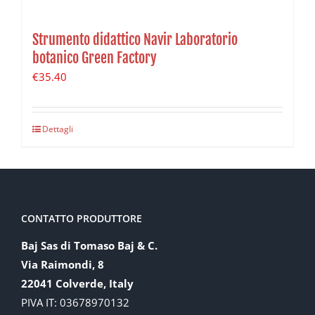
Strumento didattico Navir Laboratorio
botanico Green Factory
€
35.40
Dettagli
CONTATTO PRODUTTORE
Baj Sas di Tomaso Baj & C.
Via Raimondi, 8
22041 Colverde, Italy
PIVA IT: 03678970132