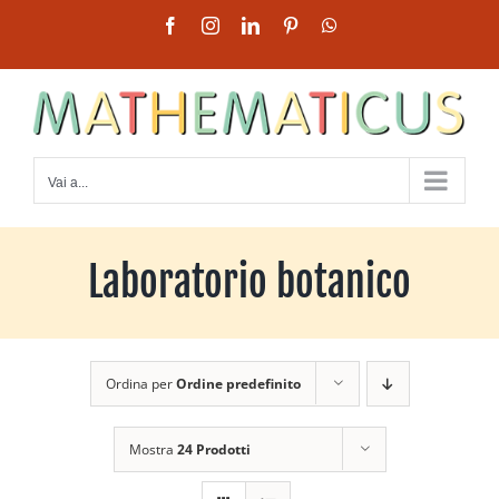
Salta
Facebook
Instagram
LinkedIn
Pinterest
WhatsApp
al
contenuto
Vai a...
Laboratorio botanico
Ordina per
Ordine predefinito
Mostra
24 Prodotti