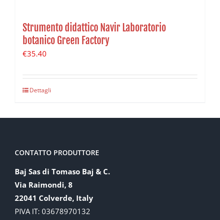
Strumento didattico Navir Laboratorio
botanico Green Factory
€
35.40
Dettagli
CONTATTO PRODUTTORE
Baj Sas di Tomaso Baj & C.
Via Raimondi, 8
22041 Colverde, Italy
PIVA IT: 03678970132