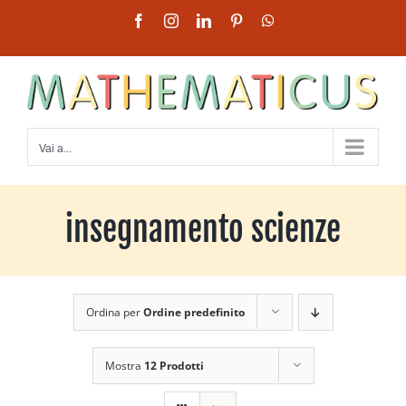
Salta
Facebook
Instagram
LinkedIn
Pinterest
WhatsApp
al
contenuto
Vai a...
insegnamento scienze
Ordina per
Ordine predefinito
Mostra
12 Prodotti