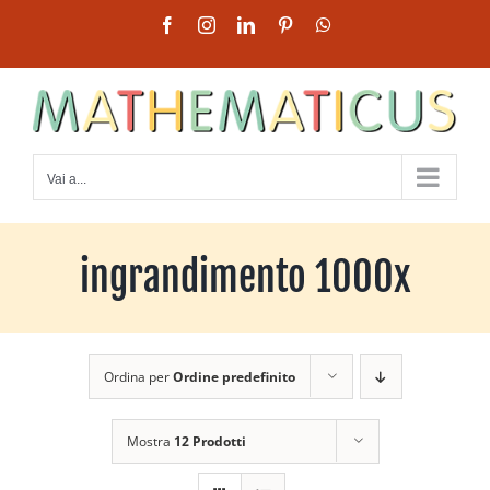
Salta
Facebook
Instagram
LinkedIn
Pinterest
WhatsApp
al
contenuto
Vai a...
ingrandimento 1000x
Ordina per
Ordine predefinito
Mostra
12 Prodotti