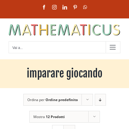
Salta
Facebook
Instagram
LinkedIn
Pinterest
WhatsApp
al
contenuto
Vai a...
imparare giocando
Ordina per
Ordine predefinito
Mostra
12 Prodotti