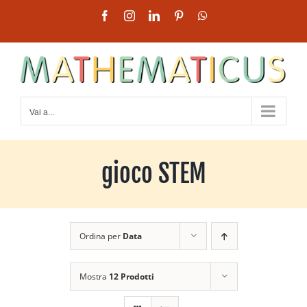
Salta
Facebook
Instagram
LinkedIn
Pinterest
WhatsApp
al
contenuto
Vai a...
gioco STEM
Ordina per
Data
Mostra
12 Prodotti