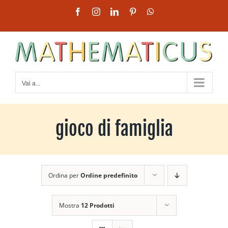
Salta
Facebook
Instagram
LinkedIn
Pinterest
WhatsApp
al
contenuto
Vai a...
gioco di famiglia
Ordina per
Ordine predefinito
Mostra
12 Prodotti