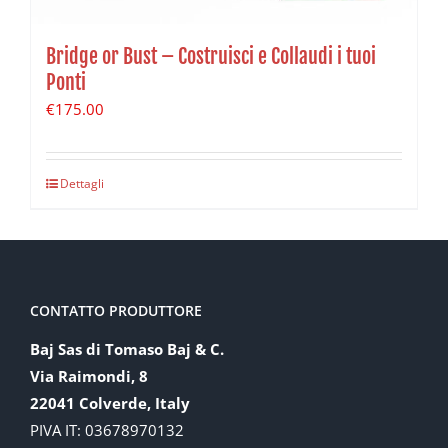
Bridge or Bust – Costruisci e Collaudi i tuoi
Ponti
€
175.00
Dettagli
CONTATTO PRODUTTORE
Baj Sas di Tomaso Baj & C.
Via Raimondi, 8
22041 Colverde, Italy
PIVA IT: 03678970132