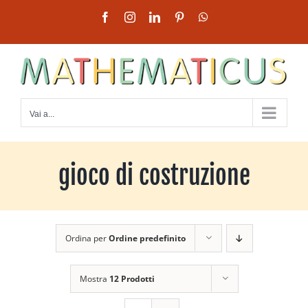
Salta
Facebook
Instagram
LinkedIn
Pinterest
WhatsApp
al
contenuto
Vai a...
gioco di costruzione
Ordina per
Ordine predefinito
Mostra
12 Prodotti