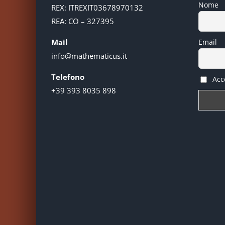
Nome
REX: ITREXIT03678970132
REA: CO – 327395
Mail
Email
info@mathematicus.it
Telefono
Acce
+39 393 8035 898