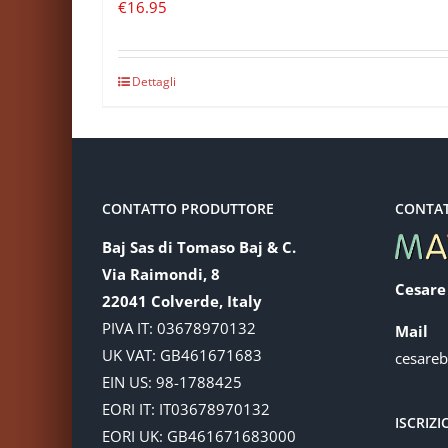
€
16.95
Dettagli
CONTATTO PRODUTTORE
CONTA
Baj Sas di Tomaso Baj & C.
Via Raimondi, 8
Cesare
22041 Colverde, Italy
PIVA IT: 03678970132
Mail
UK VAT: GB461671683
cesare
EIN US: 98-1788425
EORI IT: IT03678970132
ISCRIZ
EORI UK: GB461671683000