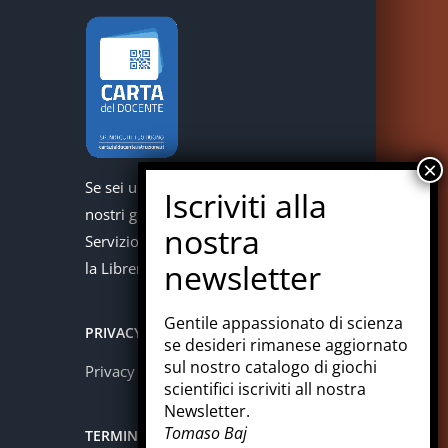
Se sei un docente puoi acquistare i
nostri giochi con la carta del docente.
Servizio offerto in collaborazione con
la Libreria Colosi di Messina.
Gentile appassionato di scienza
PRIVACY
se desideri rimanese aggiornato
sul nostro catalogo di giochi
Privacy policy
scientifici iscriviti all nostra
Newsletter.
Tomaso Baj
TERMINI E CONDIZIONI