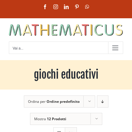
Salta
Facebook
Instagram
LinkedIn
Pinterest
WhatsApp
al
contenuto
Vai a...
giochi educativi
Ordina per
Ordine predefinito
Mostra
12 Prodotti