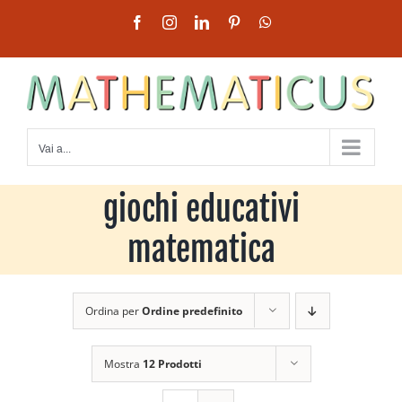
Salta
Facebook
Instagram
LinkedIn
Pinterest
WhatsApp
al
contenuto
Vai a...
giochi educativi
matematica
Ordina per
Ordine predefinito
Mostra
12 Prodotti