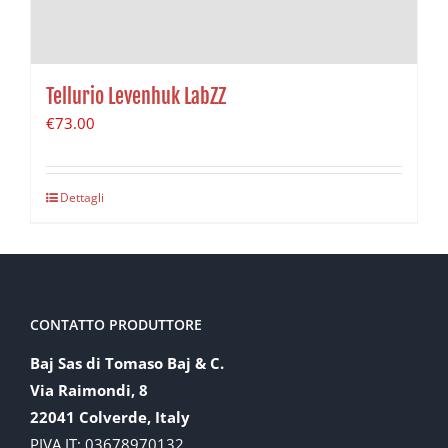
Tellurio Levenhuk LabZZ
€
73.00
Dettagli
CONTATTO PRODUTTORE
Baj Sas di Tomaso Baj & C.
Via Raimondi, 8
22041 Colverde, Italy
PIVA IT: 03678970132