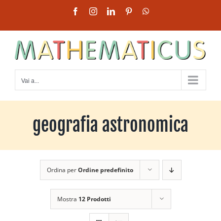
Salta
Facebook
Instagram
LinkedIn
Pinterest
WhatsApp
al
contenuto
Vai a...
geografia astronomica
Ordina per
Ordine predefinito
Mostra
12 Prodotti