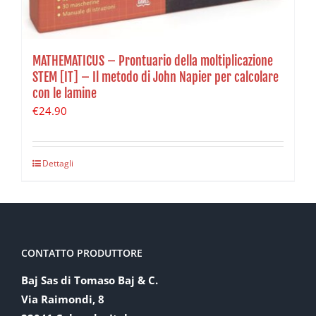
MATHEMATICUS – Prontuario della moltiplicazione
STEM [IT] – Il metodo di John Napier per calcolare
con le lamine
€
24.90
Dettagli
CONTATTO PRODUTTORE
Baj Sas di Tomaso Baj & C.
Via Raimondi, 8