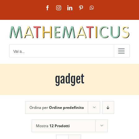
Salta
Facebook
Instagram
LinkedIn
Pinterest
WhatsApp
al
contenuto
Vai a...
gadget
Ordina per
Ordine predefinito
Mostra
12 Prodotti