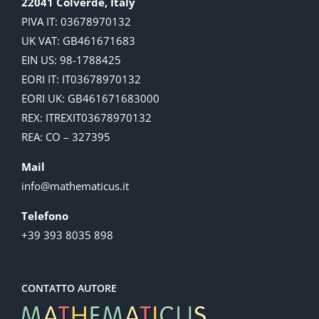
22041 Colverde, Italy
PIVA IT: 03678970132
UK VAT: GB461671683
EIN US: 98-1788425
EORI IT: IT03678970132
EORI UK: GB461671683000
REX: ITREXIT03678970132
REA: CO – 327395
Mail
info@mathematicus.it
Telefono
+39 393 8035 898
CONTATTO AUTORE