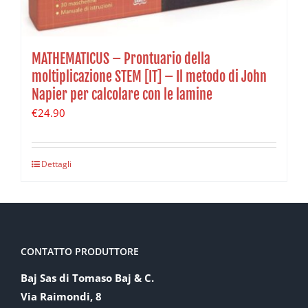
MATHEMATICUS – Prontuario della
moltiplicazione STEM [IT] – Il metodo di John
Napier per calcolare con le lamine
€
24.90
Dettagli
CONTATTO PRODUTTORE
Baj Sas di Tomaso Baj & C.
Via Raimondi, 8