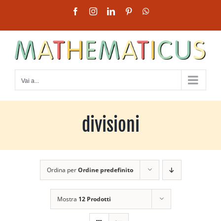
Salta
Facebook
Instagram
LinkedIn
Pinterest
WhatsApp
al
contenuto
Vai a...
divisioni
Ordina per
Ordine predefinito
Mostra
12 Prodotti