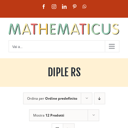
Salta
Facebook
Instagram
LinkedIn
Pinterest
WhatsApp
al
contenuto
Vai a...
DIPLE RS
Ordina per
Ordine predefinito
Mostra
12 Prodotti