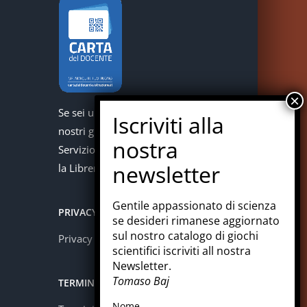
Se sei un docente puoi acquistare i
nostri giochi con la carta del docente.
Servizio offerto in collaborazione con
la Libreria Colosi di Messina.
Gentile appassionato di scienza
PRIVACY
se desideri rimanese aggiornato
sul nostro catalogo di giochi
Privacy policy
scientifici iscriviti all nostra
Newsletter.
Tomaso Baj
TERMINI E CONDIZIONI
Nome