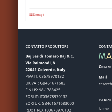
Dettagli
CONTATTO PRODUTTORE
CONTA
Baj Sas di Tomaso Baj & C.
Via Raimondi, 8
Cesare
22041 Colverde, Italy
PIVA IT: 03678970132
Mail
UK VAT: GB461671683
cesare
EIN US: 98-1788425
EORI IT: IT03678970132
ISCRIZ
EORI UK: GB461671683000
Nome
REX: ITREXIT03678970132