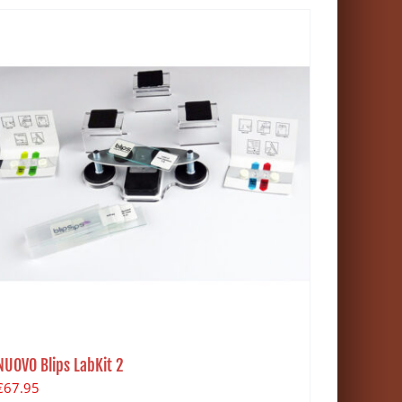
NUOVO Blips LabKit 2
€
67.95