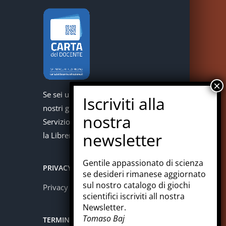
Se sei un docente puoi acquistare i
nostri giochi con la carta del docente.
Servizio offerto in collaborazione con
la Libreria Colosi di Messina.
Gentile appassionato di scienza
PRIVACY
se desideri rimanese aggiornato
sul nostro catalogo di giochi
Privacy policy
scientifici iscriviti all nostra
Newsletter.
Tomaso Baj
TERMINI E CONDIZIONI