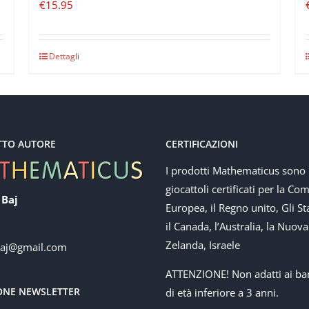
€
15.95
Dettagli
TTO AUTORE
CERTIFICAZIONI
I prodotti Mathematicus sono
giocattoli certificati per la Co
 Baj
Europea, il Regno unito, Gli Sta
il Canada, l’Australia, la Nuova
Zelanda, Israele
baj@gmail.com
ATTENZIONE! Non adatti ai ba
IONE NEWSLETTER
di età inferiore a 3 anni.