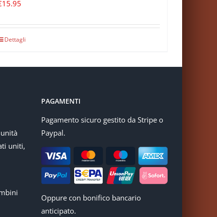
€
15.95
Dettagli
PAGAMENTI
Pagamento sicuro gestito da Stripe o
munità
Paypal.
ti uniti,
mbini
Oppure con bonifico bancario
anticipato.