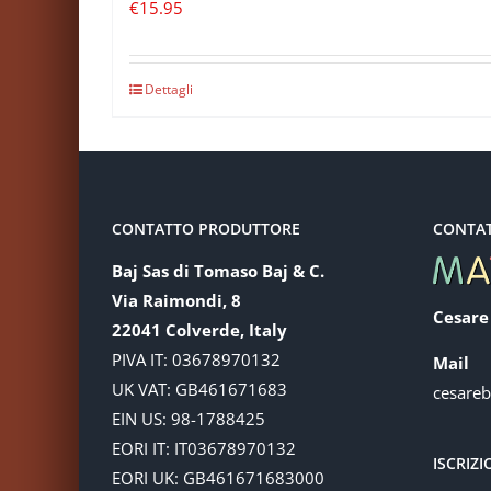
€
15.95
Dettagli
CONTATTO PRODUTTORE
CONTA
Baj Sas di Tomaso Baj & C.
Via Raimondi, 8
Cesare
22041 Colverde, Italy
PIVA IT: 03678970132
Mail
UK VAT: GB461671683
cesare
EIN US: 98-1788425
EORI IT: IT03678970132
ISCRIZ
EORI UK: GB461671683000