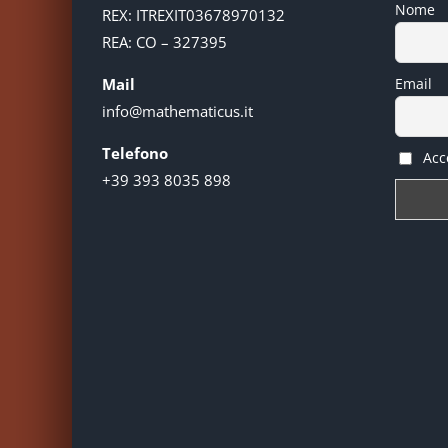
Nome
REX: ITREXIT03678970132
REA: CO – 327395
Mail
Email
info@mathematicus.it
Telefono
Acce
+39 393 8035 898