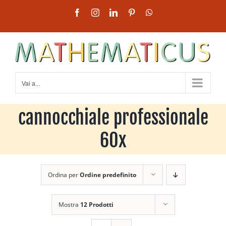
Salta
Facebook
Instagram
LinkedIn
Pinterest
WhatsApp
al
contenuto
Vai a...
cannocchiale professionale
60x
Ordina per
Ordine predefinito
Mostra
12 Prodotti