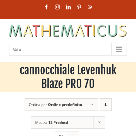
Salta
Facebook
Instagram
LinkedIn
Pinterest
WhatsApp
al
contenuto
Vai a...
cannocchiale Levenhuk
Blaze PRO 70
Ordina per
Ordine predefinito
Mostra
12 Prodotti