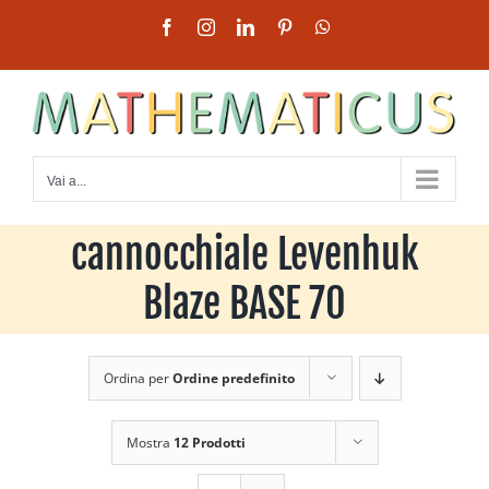
Salta
Facebook
Instagram
LinkedIn
Pinterest
WhatsApp
al
contenuto
Vai a...
cannocchiale Levenhuk
Blaze BASE 70
Ordina per
Ordine predefinito
Mostra
12 Prodotti