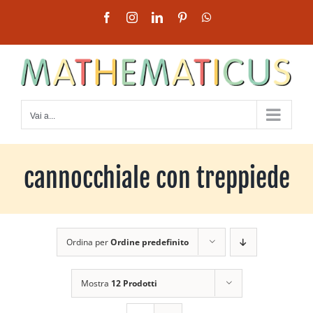
Salta
Facebook
Instagram
LinkedIn
Pinterest
WhatsApp
al
contenuto
Vai a...
cannocchiale con treppiede
Ordina per
Ordine predefinito
Mostra
12 Prodotti