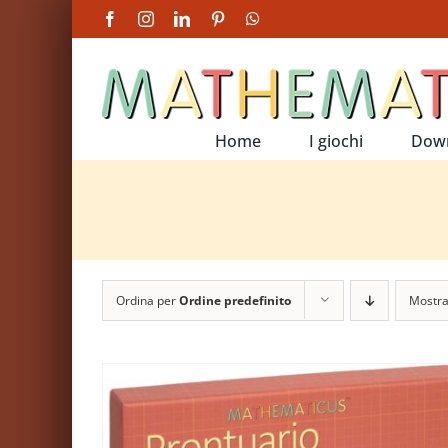
Salta
Facebook
Instagram
LinkedIn
Pinterest
WhatsApp
al
contenuto
Home
I giochi
Dow
Ordina per
Ordine predefinito
Mostr