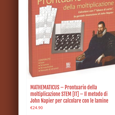
MATHEMATICUS – Prontuario della
moltiplicazione STEM [IT] – Il metodo di
John Napier per calcolare con le lamine
€
24.90