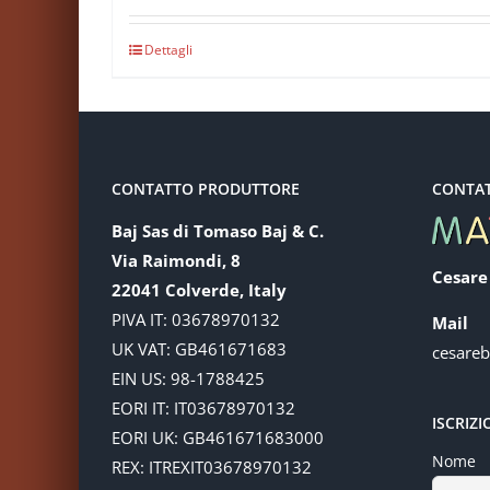
Dettagli
CONTATTO PRODUTTORE
CONTA
Baj Sas di Tomaso Baj & C.
Via Raimondi, 8
Cesare
22041 Colverde, Italy
PIVA IT: 03678970132
Mail
UK VAT: GB461671683
cesare
EIN US: 98-1788425
EORI IT: IT03678970132
ISCRIZ
EORI UK: GB461671683000
Nome
REX: ITREXIT03678970132