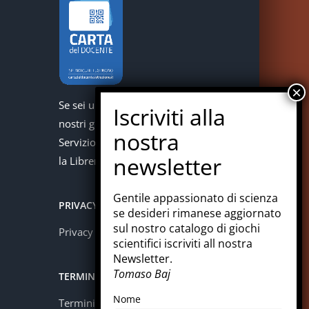
Se sei un docente puoi acquistare i
nostri giochi con la carta del docente.
Servizio offerto in collaborazione con
la Libreria Colosi di Messina.
Gentile appassionato di scienza
PRIVACY
se desideri rimanese aggiornato
sul nostro catalogo di giochi
Privacy policy
scientifici iscriviti all nostra
Newsletter.
Tomaso Baj
TERMINI E CONDIZIONI
Nome
Termini e condizioni