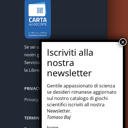
Se sei un docente puoi acquistare i
nostri giochi con la carta del docente.
Servizio offerto in collaborazione con
la Libreria Colosi di Messina.
Gentile appassionato di scienza
PRIVACY
se desideri rimanese aggiornato
sul nostro catalogo di giochi
Privacy policy
scientifici iscriviti all nostra
Newsletter.
Tomaso Baj
TERMINI E CONDIZIONI
Nome