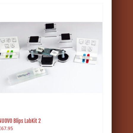
NUOVO Blips LabKit 2
€
67.95