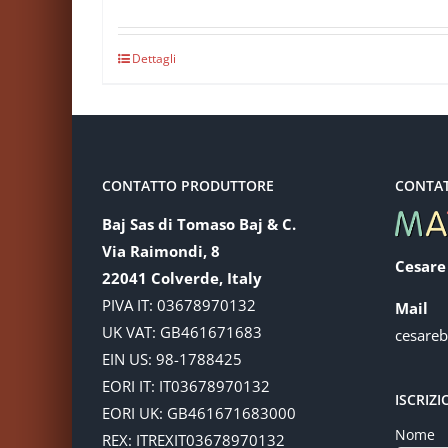
Dettagli
CONTATTO PRODUTTORE
CONTA
Baj Sas di Tomaso Baj & C.
Via Raimondi, 8
Cesare
22041 Colverde, Italy
PIVA IT: 03678970132
Mail
UK VAT: GB461671683
cesare
EIN US: 98-1788425
EORI IT: IT03678970132
ISCRIZ
EORI UK: GB461671683000
Nome
REX: ITREXIT03678970132