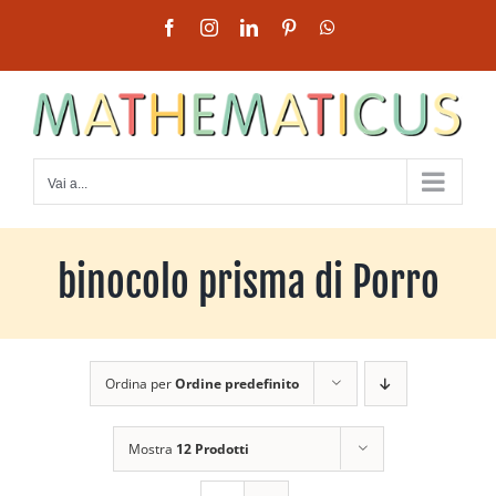
Salta
Facebook
Instagram
LinkedIn
Pinterest
WhatsApp
al
contenuto
Vai a...
binocolo prisma di Porro
Ordina per
Ordine predefinito
Mostra
12 Prodotti