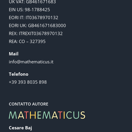
UK VAT: GB461671683
EIN US: 98-1788425
EORI IT: IT03678970132
EORI UK: GB461671683000
REX: ITREXIT03678970132
REA: CO – 327395
Mail
info@mathematicus.it
Telefono
+39 393 8035 898
CONTATTO AUTORE
Cesare Baj