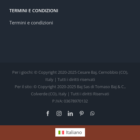
TERMINI E CONDIZIONI
Termini e condizioni
Per i giochi: © Copyright 2020-2025 Cesare Baj, Cernobbio (CO),
Italy | Tutti i diritti riservati
Per il sito: © Copyright 2020-2025 Baj Sas di Tomaso Baj & C.,
Colverde (CO), Italy | Tutti i diritti Riservati
P.IVA: 03678970132
Facebook
Instagram
LinkedIn
Pinterest
WhatsApp
Italiano