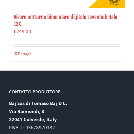
Visore notturno binoculare digitale Levenhuk Halo
13X
€
249.00
Dettagli
CONTATTO PRODUTTORE
Baj Sas di Tomaso Baj & C.
Via Raimondi, 8
22041 Colverde, Italy
PIVA IT: 03678970132