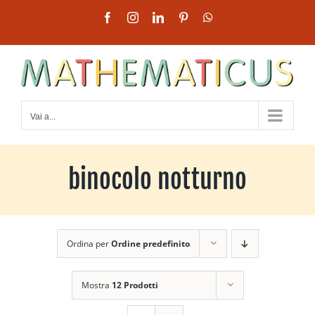
Salta
Facebook
Instagram
LinkedIn
Pinterest
WhatsApp
al
contenuto
Vai a...
binocolo notturno
Ordina per
Ordine predefinito
Mostra
12 Prodotti