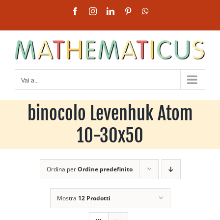
Salta
Facebook
Instagram
LinkedIn
Pinterest
WhatsApp
al
contenuto
Vai a...
binocolo Levenhuk Atom
10-30x50
Ordina per
Ordine predefinito
Mostra
12 Prodotti