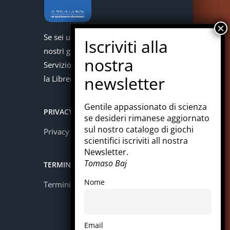
Se sei un docente puoi acquistare i
nostri giochi con la carta del docente.
Servizio offerto in collaborazione con
la Libreria Colosi di Messina.
Gentile appassionato di scienza
PRIVACY
se desideri rimanese aggiornato
sul nostro catalogo di giochi
Privacy policy
scientifici iscriviti all nostra
Newsletter.
Tomaso Baj
TERMINI E CONDIZIONI
Nome
Termini e condizioni
Email