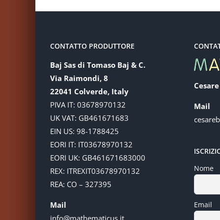
CONTATTO PRODUTTORE
CONTA
Baj Sas di Tomaso Baj & C.
Via Raimondi, 8
Cesare
22041 Colverde, Italy
PIVA IT: 03678970132
Mail
UK VAT: GB461671683
cesare
EIN US: 98-1788425
EORI IT: IT03678970132
ISCRIZ
EORI UK: GB461671683000
Nome
REX: ITREXIT03678970132
REA: CO – 327395
Mail
Email
info@mathematicus.it