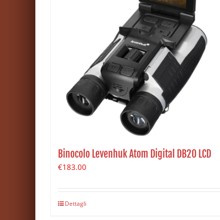
Binocolo Levenhuk Atom Digital DB20 LCD
€
183.00
Dettagli