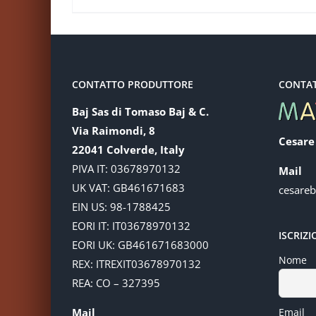
CONTATTO PRODUTTORE
CONTA
Baj Sas di Tomaso Baj & C.
Via Raimondi, 8
Cesare
22041 Colverde, Italy
PIVA IT: 03678970132
Mail
UK VAT: GB461671683
cesare
EIN US: 98-1788425
EORI IT: IT03678970132
ISCRIZ
EORI UK: GB461671683000
Nome
REX: ITREXIT03678970132
REA: CO – 327395
Mail
Email