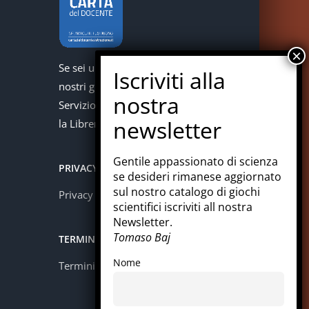
Se sei un docente puoi acquistare i
nostri giochi con la carta del docente.
Servizio offerto in collaborazione con
la Libreria Colosi di Messina.
Gentile appassionato di scienza
PRIVACY
se desideri rimanese aggiornato
sul nostro catalogo di giochi
Privacy policy
scientifici iscriviti all nostra
Newsletter.
Tomaso Baj
TERMINI E CONDIZIONI
Nome
Termini e condizioni