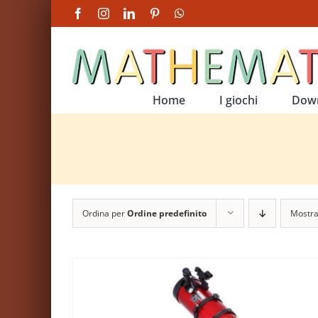
Salta
Facebook
Instagram
LinkedIn
Pinterest
WhatsApp
al
contenuto
Home
I giochi
Dow
Ordina per
Ordine predefinito
Mostr