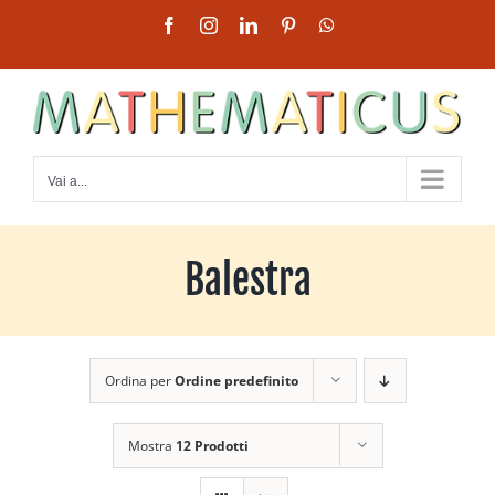
Salta
Facebook
Instagram
LinkedIn
Pinterest
WhatsApp
al
contenuto
Vai a...
Balestra
Ordina per
Ordine predefinito
Mostra
12 Prodotti