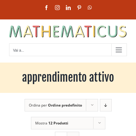
Salta
Facebook
Instagram
LinkedIn
Pinterest
WhatsApp
al
contenuto
Vai a...
apprendimento attivo
Ordina per
Ordine predefinito
Mostra
12 Prodotti