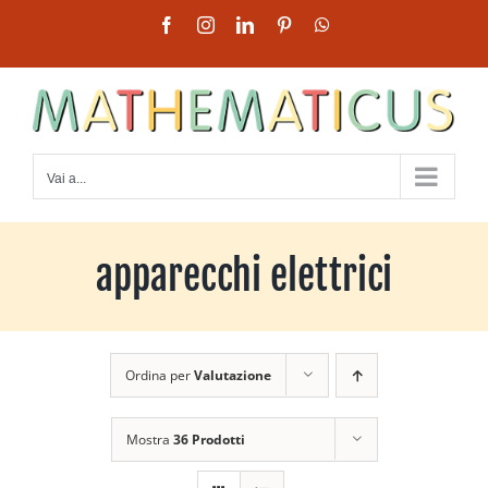
Salta
Facebook
Instagram
LinkedIn
Pinterest
WhatsApp
al
contenuto
Vai a...
apparecchi elettrici
Ordina per
Valutazione
Mostra
36 Prodotti