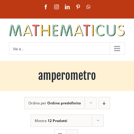
Salta
Facebook
Instagram
LinkedIn
Pinterest
WhatsApp
al
contenuto
Vai a...
amperometro
Ordina per
Ordine predefinito
Mostra
12 Prodotti