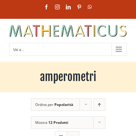
Salta
Facebook
Instagram
LinkedIn
Pinterest
WhatsApp
al
contenuto
Vai a...
amperometri
Ordina per
Popolarità
Mostra
12 Prodotti