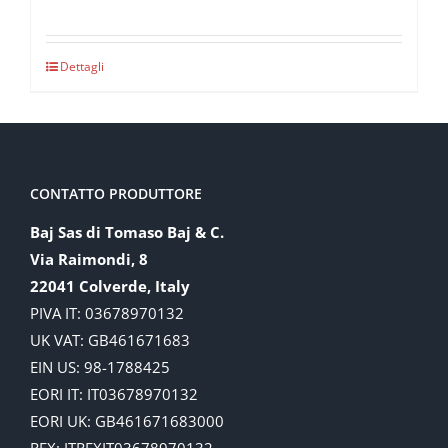
Dettagli
CONTATTO PRODUTTORE
Baj Sas di Tomaso Baj & C.
Via Raimondi, 8
22041 Colverde, Italy
PIVA IT: 03678970132
UK VAT: GB461671683
EIN US: 98-1788425
EORI IT: IT03678970132
EORI UK: GB461671683000
REX: ITREXIT03678970132