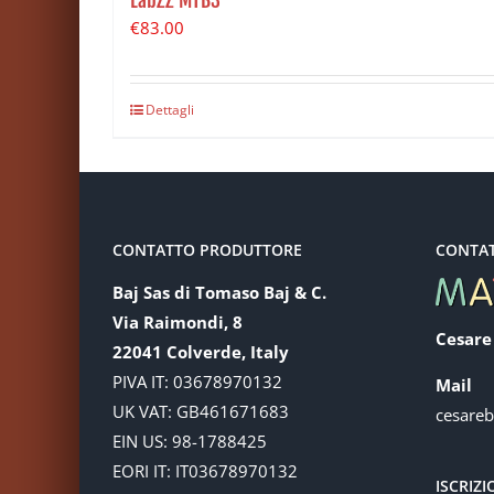
€
83.00
Dettagli
CONTATTO PRODUTTORE
CONTA
Baj Sas di Tomaso Baj & C.
Via Raimondi, 8
Cesare
22041 Colverde, Italy
PIVA IT: 03678970132
Mail
UK VAT: GB461671683
cesare
EIN US: 98-1788425
EORI IT: IT03678970132
ISCRIZ