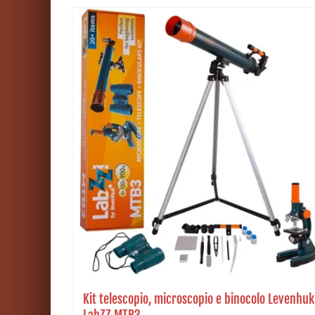
Kit telescopio, microscopio e binocolo Levenhuk
LabZZ MTB3