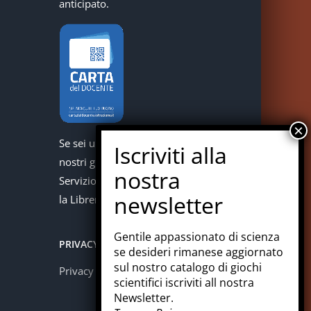
anticipato.
Se sei un docente puoi acquistare i
nostri giochi con la carta del docente.
Servizio offerto in collaborazione con
la Libreria Colosi di Messina.
Gentile appassionato di scienza
PRIVACY
se desideri rimanese aggiornato
sul nostro catalogo di giochi
Privacy policy
scientifici iscriviti all nostra
Newsletter.