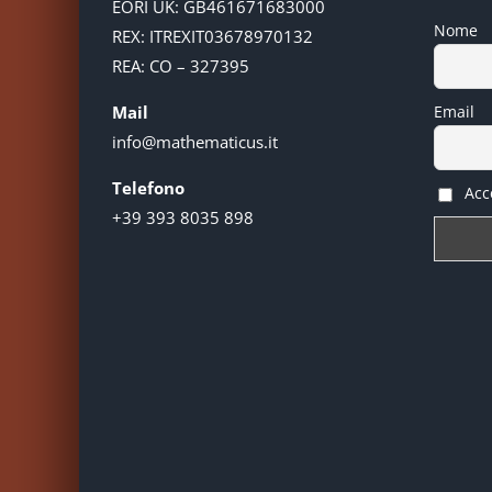
EORI UK: GB461671683000
Nome
REX: ITREXIT03678970132
REA: CO – 327395
Mail
Email
info@mathematicus.it
Telefono
Acce
+39 393 8035 898