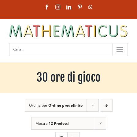
Salta
Facebook
Instagram
LinkedIn
Pinterest
WhatsApp
al
contenuto
Vai a...
30 ore di gioco
Ordina per
Ordine predefinito
Mostra
12 Prodotti