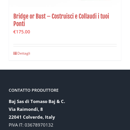
Bridge or Bust – Costruisci e Collaudi i tuoi
Ponti
€
175.00
Dettagli
CONTATTO PRODUTTORE
Baj Sas di Tomaso Baj & C.
Via Raimondi, 8
22041 Colverde, Italy
PIVA IT: 03678970132