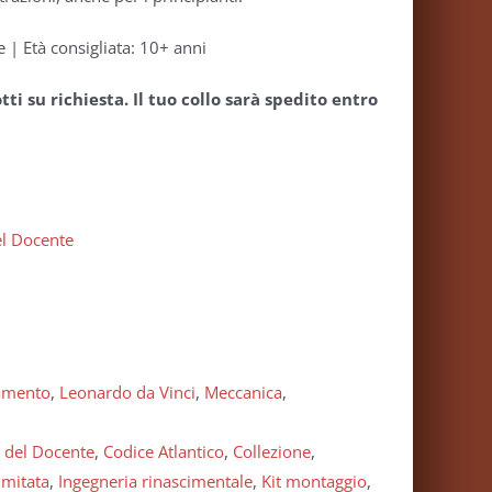
e | Età consigliata: 10+ anni
i su richiesta. Il tuo collo sarà spedito entro
el Docente
amento
,
Leonardo da Vinci
,
Meccanica
,
 del Docente
,
Codice Atlantico
,
Collezione
,
imitata
,
Ingegneria rinascimentale
,
Kit montaggio
,