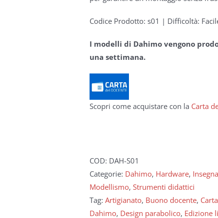
Codice Prodotto: s01 | Difficoltà: Facil
I modelli di Dahimo vengono prodott
una settimana.
Scopri come acquistare con la
Carta d
COD:
DAH-S01
Categorie:
Dahimo
,
Hardware
,
Insegn
Modellismo
,
Strumenti didattici
Tag:
Artigianato
,
Buono docente
,
Carta
Dahimo
,
Design parabolico
,
Edizione l