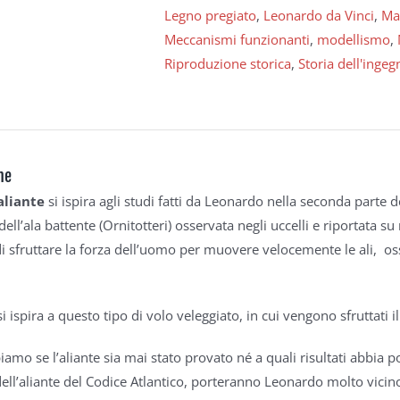
Legno pregiato
,
Leonardo da Vinci
,
Ma
Meccanismi funzionanti
,
modellismo
,
Riproduzione storica
,
Storia dell'ingeg
ne
aliante
si ispira agli studi fatti da Leonardo nella seconda parte 
dell’ala battente (Ornitotteri) osservata negli uccelli e riportata s
i sfruttare la forza dell’uomo per muovere velocemente le ali, osse
si ispira a questo tipo di volo veleggiato, in cui vengono sfruttati il
amo se l’aliante sia mai stato provato né a quali risultati abbia po
ell’aliante del Codice Atlantico, porteranno Leonardo molto vicino