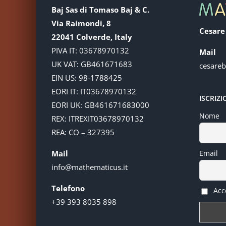
Baj Sas di Tomaso Baj & C.
Via Raimondi, 8
Cesare
22041 Colverde, Italy
PIVA IT: 03678970132
Mail
UK VAT: GB461671683
cesare
EIN US: 98-1788425
EORI IT: IT03678970132
ISCRIZ
EORI UK: GB461671683000
Nome
REX: ITREXIT03678970132
REA: CO – 327395
Mail
Email
info@mathematicus.it
Telefono
Acce
+39 393 8035 898