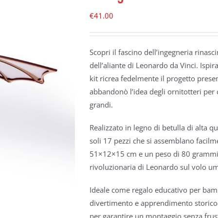
€
41.00
Scopri il fascino dell’ingegneria rina
dell’aliante di Leonardo da Vinci. Ispir
kit ricrea fedelmente il progetto pres
abbandonò l’idea degli ornitotteri per 
grandi.
Realizzato in legno di betulla di alta 
soli 17 pezzi che si assemblano facil
51×12×15 cm e un peso di 80 grammi, l
rivoluzionaria di Leonardo sul volo u
Ideale come regalo educativo per bambi
divertimento e apprendimento storico-s
per garantire un montaggio senza frustr