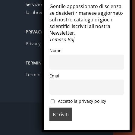
Servizio offerto in collaborazione con
Gentile appassionato di scienza
la Libreria Colosi di Messina.
se desideri rimanese aggiornato
sul nostro catalogo di giochi
scientifici iscriviti all nostra
PRIVACY
Newsletter.
Tomaso Baj
Privacy policy
Nome
TERMINI E CONDIZIONI
Termini e condizioni
Email
Accetto la privacy policy
Facebook
Instagram
LinkedIn
Pinterest
WhatsApp