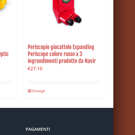
Periscopio giocattolo Expanding
Optic
Periscope colore rosso a 3
ingrandimenti prodotto da Navir
€
27.10
Dettagli
PAGAMENTI