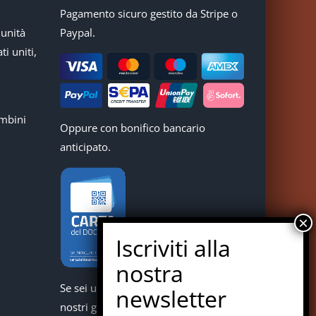
Pagamento sicuro gestito da Stripe o
munità
Paypal.
ti uniti,
mbini
Oppure con bonifico bancario
anticipato.
Se sei un docente puoi acquistare i
nostri giochi con la carta del docente.