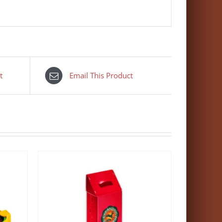
t
Email This Product