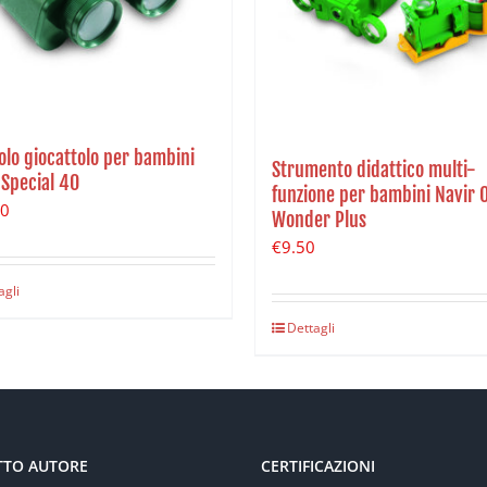
olo giocattolo per bambini
Strumento didattico multi-
 Special 40
funzione per bambini Navir 
10
Wonder Plus
€
9.50
agli
Dettagli
TTO AUTORE
CERTIFICAZIONI