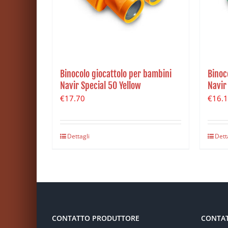
Binocolo giocattolo per bambini
Binoc
Navir Special 50 Yellow
Navir
€
17.70
€
16.
Dettagli
Dett
CONTATTO PRODUTTORE
CONTA