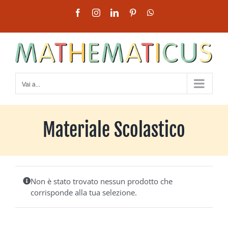
Salta
Facebook
Instagram
LinkedIn
Pinterest
WhatsApp
al
contenuto
Vai a...
Materiale Scolastico
Non è stato trovato nessun prodotto che
corrisponde alla tua selezione.