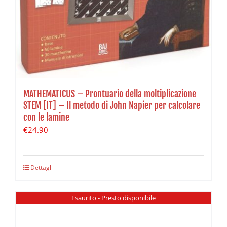
MATHEMATICUS – Prontuario della moltiplicazione
STEM [IT] – Il metodo di John Napier per calcolare
con le lamine
€
24.90
Dettagli
Esaurito - Presto disponibile