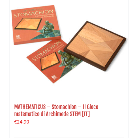
MATHEMATICUS – Stomachion – Il Gioco
matematico di Archimede STEM [IT]
€
24.90