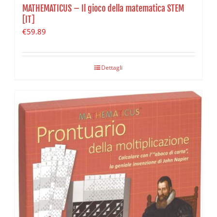
MATHEMATICUS – Il gioco della matematica STEM
[IT]
€
59.89
Dettagli