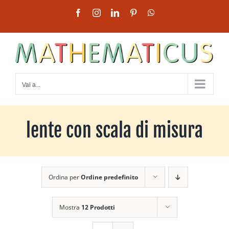
Salta
Facebook
Instagram
LinkedIn
Pinterest
WhatsApp
al
contenuto
Vai a...
lente con scala di misura
Ordina per
Ordine predefinito
Mostra
12 Prodotti