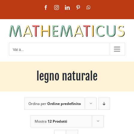
Salta
Facebook
Instagram
LinkedIn
Pinterest
WhatsApp
al
contenuto
Vai a...
legno naturale
Ordina per
Ordine predefinito
Mostra
12 Prodotti