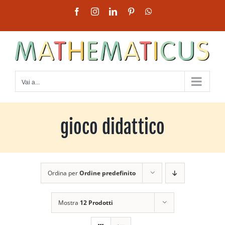
Salta
Facebook
Instagram
LinkedIn
Pinterest
WhatsApp
al
contenuto
Vai a...
gioco didattico
Ordina per
Ordine predefinito
Mostra
12 Prodotti