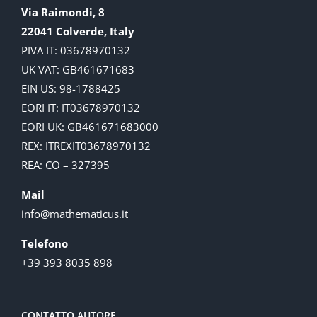
Via Raimondi, 8
22041 Colverde, Italy
PIVA IT: 03678970132
UK VAT: GB461671683
EIN US: 98-1788425
EORI IT: IT03678970132
EORI UK: GB461671683000
REX: ITREXIT03678970132
REA: CO – 327395
Mail
info@mathematicus.it
Telefono
+39 393 8035 898
CONTATTO AUTORE