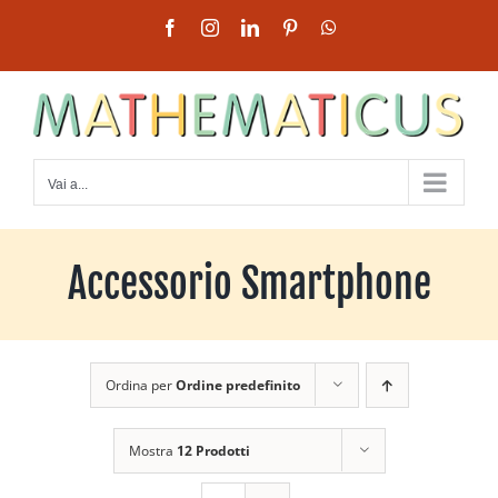
Salta
Facebook
Instagram
LinkedIn
Pinterest
WhatsApp
al
contenuto
Vai a...
Accessorio Smartphone
Ordina per
Ordine predefinito
Mostra
12 Prodotti