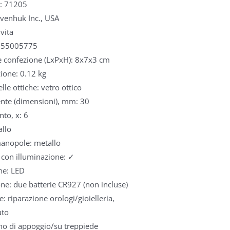
o: 71205
venhuk Inc., USA
vita
555005775
 confezione (LxPxH): 8x7x3 cm
ione: 0.12 kg
lle ottiche: vetro ottico
nte (dimensioni), mm: 30
to, x: 6
allo
manopole: metallo
 con illuminazione: ✓
ne: LED
ne: due batterie CR927 (non incluse)
: riparazione orologi/gioielleria,
uto
no di appoggio/su treppiede