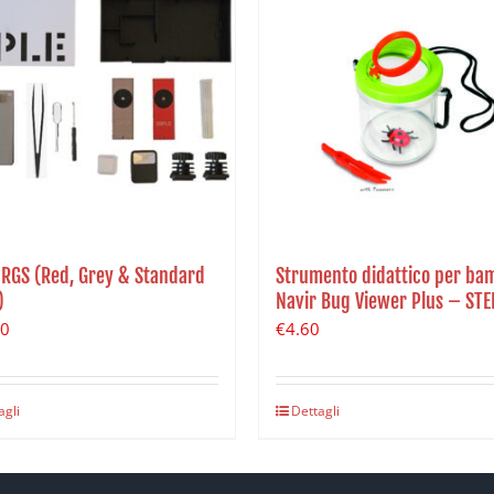
 RGS (Red, Grey & Standard
Strumento didattico per ba
)
Navir Bug Viewer Plus – ST
90
€
4.60
agli
Dettagli