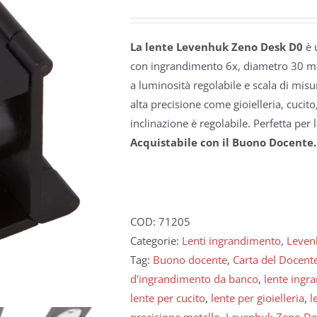
La lente Levenhuk Zeno Desk D0
è 
con ingrandimento 6x, diametro 30 mm
a luminosità regolabile e scala di misur
alta precisione come gioielleria, cucito
inclinazione è regolabile. Perfetta per 
Acquistabile con il Buono Docente.
COD:
71205
Categorie:
Lenti ingrandimento
,
Leven
Tag:
Buono docente
,
Carta del Docent
d'ingrandimento da banco
,
lente ingr
lente per cucito
,
lente per gioielleria
,
l