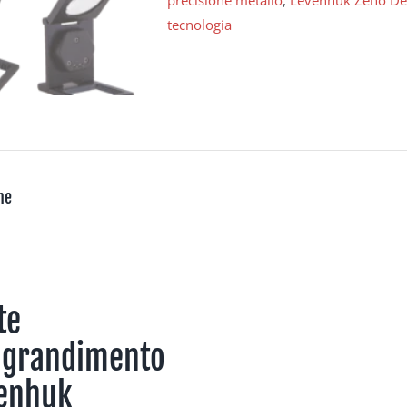
precisione metallo
,
Levenhuk Zeno De
tecnologia
ne
te
ngrandimento
enhuk