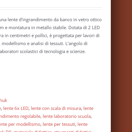
una lente d’ingrandimento da banco in vetro ottico
 e montatura in metallo stabile. Dotata di 2 LED
a in centimetri e pollici, è progettata per lavori di
, modellismo e analisi di tessuti. L’angolo di
laboratori scolastici di tecnologia e scienze.
huk
e
,
lente 6x LED
,
lente con scala di misura
,
lente
andimento regolabile
,
lente laboratorio scuola
,
ente per modellismo
,
lente per tessuti
,
lente