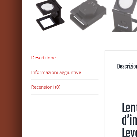
Descrizione
Descrizio
Informazioni aggiuntive
Recensioni (0)
Len
d’i
Lev