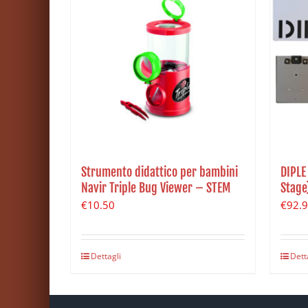
Strumento didattico per bambini
DIPLE
Navir Triple Bug Viewer – STEM
Stage
€
10.50
€
92.
Dettagli
Dett