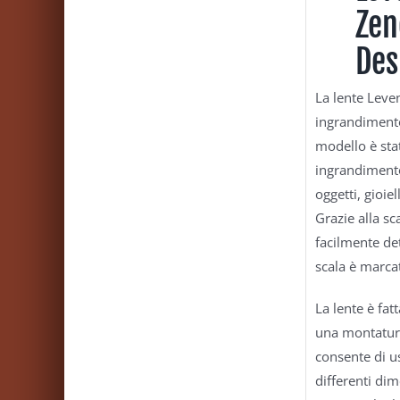
Zen
Des
La lente Leve
ingrandimento
modello è sta
ingrandimento
oggetti, gioiel
Grazie alla sc
facilmente de
scala è marcat
La lente è fatt
una montatura
consente di u
differenti dim