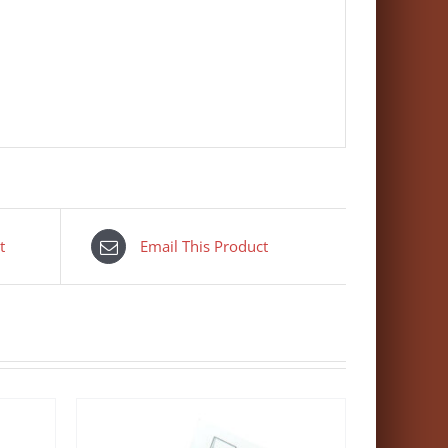
t
Email This Product