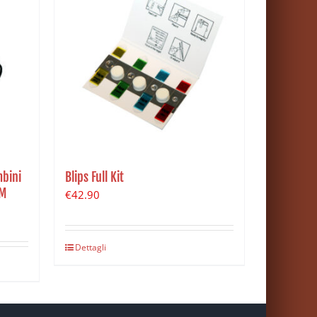
mbini
Blips Full Kit
EM
€
42.90
Dettagli