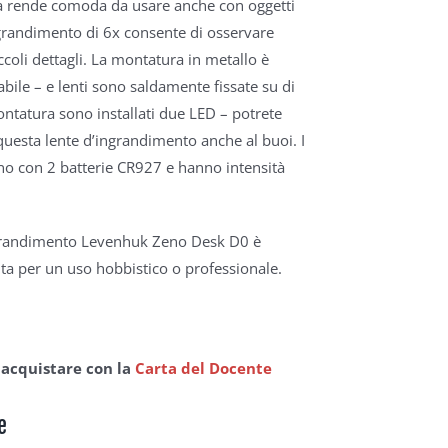
a rende comoda da usare anche con oggetti
ngrandimento di 6x consente di osservare
ccoli dettagli. La montatura in metallo è
dabile – e lenti sono saldamente fissate su di
ontatura sono installati due LED – potrete
questa lente d’ingrandimento anche al buoi. I
o con 2 batterie CR927 e hanno intensità
ngrandimento Levenhuk Zeno Desk D0 è
lta per un uso hobbistico o professionale.
 acquistare con la
Carta del Docente
e