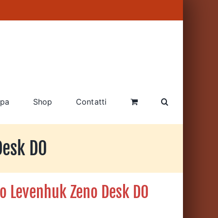
pa
Shop
Contatti
Desk D0
to Levenhuk Zeno Desk D0