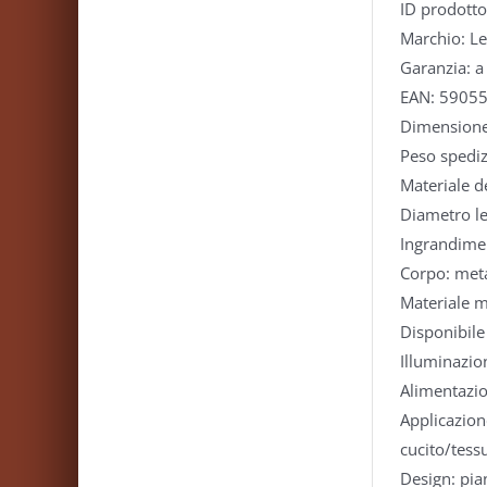
ID prodott
Marchio: Le
Garanzia: a 
EAN: 5905
Dimensione
Peso spediz
Materiale de
Diametro le
Ingrandimen
Corpo: met
Materiale 
Disponibile
Illuminazio
Alimentazio
Applicazione
cucito/tess
Design: pia