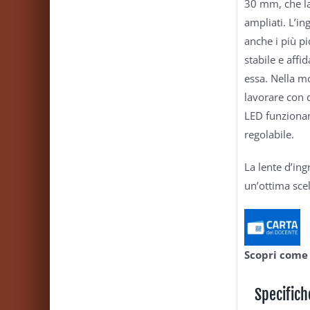
30 mm, che l
ampliati. L’i
anche i più pi
stabile e affi
essa. Nella m
lavorare con 
LED funzionan
regolabile.
La lente d’i
un’ottima sce
Scopri come
Specifich