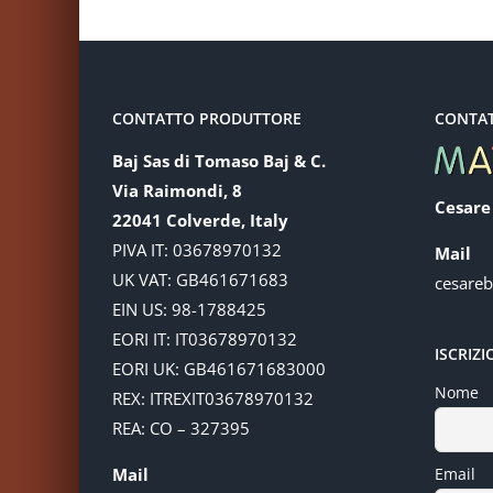
CONTATTO PRODUTTORE
CONTA
Baj Sas di Tomaso Baj & C.
Via Raimondi, 8
Cesare
22041 Colverde, Italy
PIVA IT: 03678970132
Mail
UK VAT: GB461671683
cesare
EIN US: 98-1788425
EORI IT: IT03678970132
ISCRIZ
EORI UK: GB461671683000
Nome
REX: ITREXIT03678970132
REA: CO – 327395
Mail
Email