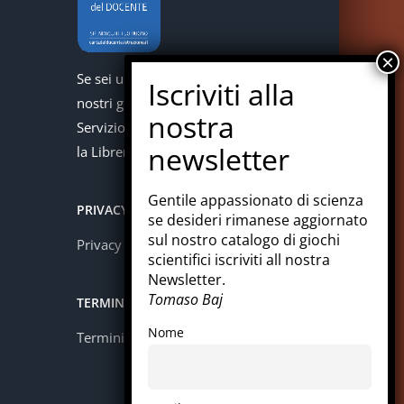
Se sei un docente puoi acquistare i
nostri giochi con la carta del docente.
Servizio offerto in collaborazione con
la Libreria Colosi di Messina.
Gentile appassionato di scienza
PRIVACY
se desideri rimanese aggiornato
sul nostro catalogo di giochi
Privacy policy
scientifici iscriviti all nostra
Newsletter.
Tomaso Baj
TERMINI E CONDIZIONI
Nome
Termini e condizioni