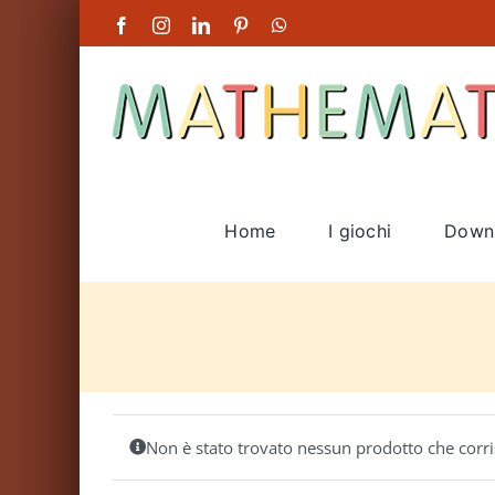
Salta
Facebook
Instagram
LinkedIn
Pinterest
WhatsApp
al
contenuto
Home
I giochi
Down
Non è stato trovato nessun prodotto che corri