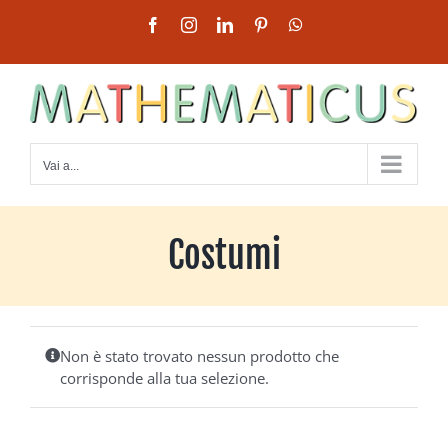
Salta
Facebook
Instagram
LinkedIn
Pinterest
WhatsApp
al
contenuto
Vai a...
Costumi
Non è stato trovato nessun prodotto che
corrisponde alla tua selezione.