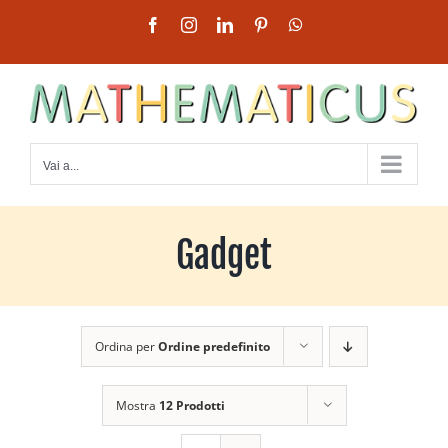
Salta
Facebook
Instagram
LinkedIn
Pinterest
WhatsApp
al
contenuto
Vai a...
Gadget
Ordina per
Ordine predefinito
Mostra
12 Prodotti