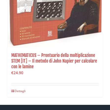
MATHEMATICUS – Prontuario della moltiplicazione
STEM [IT] – Il metodo di John Napier per calcolare
con le lamine
€
24.90
Dettagli